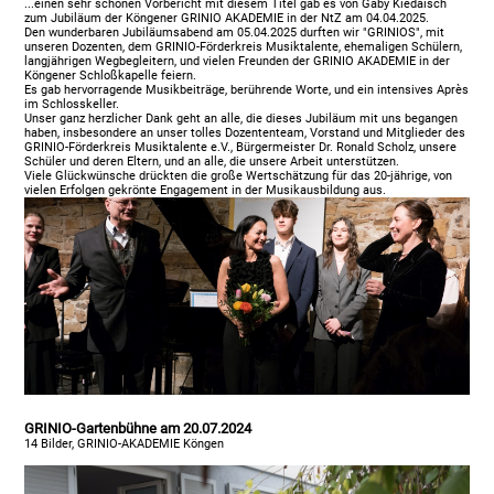
...einen sehr schönen Vorbericht mit diesem Titel gab es von Gaby Kiedaisch
zum Jubiläum der Köngener GRINIO AKADEMIE in der NtZ am 04.04.2025.
Den wunderbaren Jubiläumsabend am 05.04.2025 durften wir "GRINIOS", mit
unseren Dozenten, dem GRINIO-Förderkreis Musiktalente, ehemaligen Schülern,
langjährigen Wegbegleitern, und vielen Freunden der GRINIO AKADEMIE in der
Köngener Schloßkapelle feiern.
Es gab hervorragende Musikbeiträge, berührende Worte, und ein intensives Après
im Schlosskeller.
Unser ganz herzlicher Dank geht an alle, die dieses Jubiläum mit uns begangen
haben, insbesondere an unser tolles Dozententeam, Vorstand und Mitglieder des
GRINIO-Förderkreis Musiktalente e.V., Bürgermeister Dr. Ronald Scholz, unsere
Schüler und deren Eltern, und an alle, die unsere Arbeit unterstützen.
Viele Glückwünsche drückten die große Wertschätzung für das 20-jährige, von
vielen Erfolgen gekrönte Engagement in der Musikausbildung aus.
GRINIO-Gartenbühne am 20.07.2024
14 Bilder, GRINIO-AKADEMIE Köngen