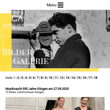
Menu
Bilder
Galerie
Seite 1 |
2
|
3
|
4
|
5
|
6
|
7
|
8
|
9
|
10
|
11
|
12
|
13
|
14
|
15
|
16
|
17
|
18
Musiknacht 950 Jahre Köngen am 27.09.2025
13 Bilder, Zehntscheuer Köngen