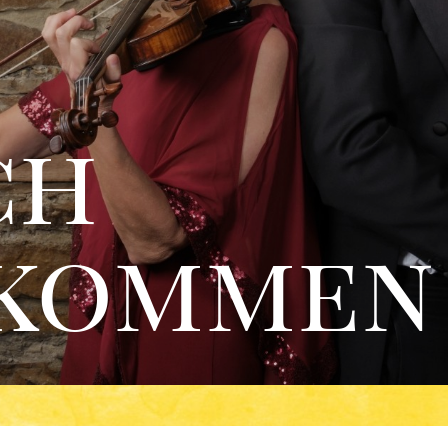
ch
lkommen