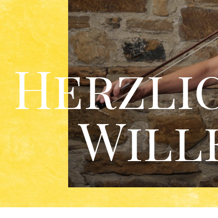
Herzli
Wil