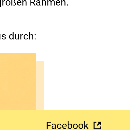
d großen Rahmen.
s durch:
mit
Facebook