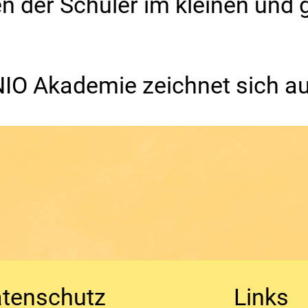
en der Schüler im kleinen un
NIO Akademie zeichnet sich au
chqualifizierte Dozenten 
tenschutz
Links